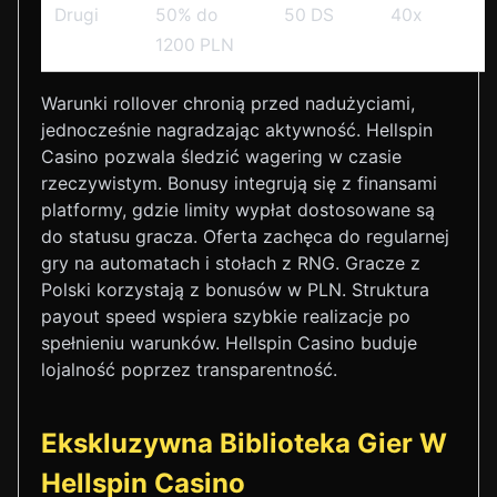
Drugi
50% do
50 DS
40x
1200 PLN
Warunki rollover chronią przed nadużyciami,
jednocześnie nagradzając aktywność. Hellspin
Casino pozwala śledzić wagering w czasie
rzeczywistym. Bonusy integrują się z finansami
platformy, gdzie limity wypłat dostosowane są
do statusu gracza. Oferta zachęca do regularnej
gry na automatach i stołach z RNG. Gracze z
Polski korzystają z bonusów w PLN. Struktura
payout speed wspiera szybkie realizacje po
spełnieniu warunków. Hellspin Casino buduje
lojalność poprzez transparentność.
Ekskluzywna Biblioteka Gier W
Hellspin Casino