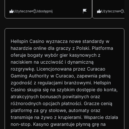
Użyteczne
Udostępnij
Użyteczne
Udo
Hellspin Casino wyznacza nowe standardy w
hazardzie online dla graczy z Polski. Platforma
oferuje bogaty wybór gier kasynowych z
naciskiem na uczciwość i dynamiczną
rozgrywkę. Licencjonowana przez Curacao
Gaming Authority w Curacao, zapewnia pełną
zgodność z regulacjami branżowymi. Hellspin
Casino skupia się na szybkim dostępie do konta,
atrakcyjnych bonusach powitalnych oraz
różnorodnych opcjach płatności. Gracze cenią
platformę za gry stołowe, automaty oraz
transmisje na żywo z krupierami. Wsparcie działa
non-stop. Kasyno gwarantuje płynną grę na