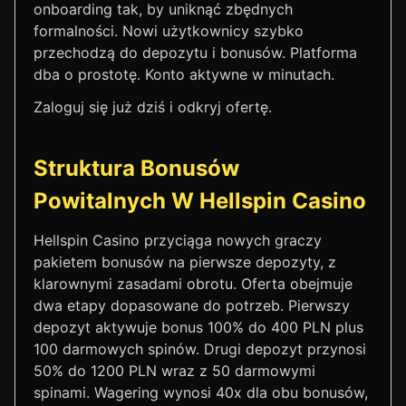
onboarding tak, by uniknąć zbędnych
formalności. Nowi użytkownicy szybko
przechodzą do depozytu i bonusów. Platforma
dba o prostotę. Konto aktywne w minutach.
Zaloguj się już dziś i odkryj ofertę.
Struktura Bonusów
Powitalnych W Hellspin Casino
Hellspin Casino przyciąga nowych graczy
pakietem bonusów na pierwsze depozyty, z
klarownymi zasadami obrotu. Oferta obejmuje
dwa etapy dopasowane do potrzeb. Pierwszy
depozyt aktywuje bonus 100% do 400 PLN plus
100 darmowych spinów. Drugi depozyt przynosi
50% do 1200 PLN wraz z 50 darmowymi
spinami. Wagering wynosi 40x dla obu bonusów,