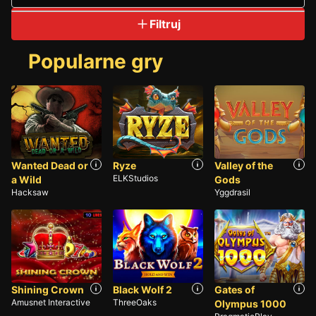
Filtruj
Popularne gry
Wanted Dead or
Ryze
Valley of the
ELKStudios
a Wild
Gods
Hacksaw
Yggdrasil
Shining Crown
Black Wolf 2
Gates of
Amusnet Interactive
ThreeOaks
Olympus 1000